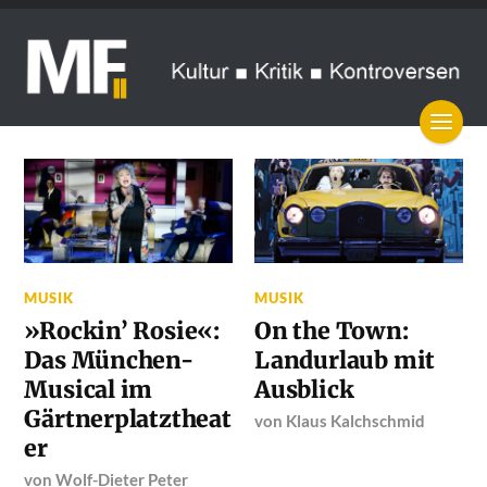
MUSIK
MUSIK
»Rockin’ Rosie«:
On the Town:
Das München-
Landurlaub mit
Musical im
Ausblick
Gärtnerplatztheat
von
Klaus Kalchschmid
er
von
Wolf-Dieter Peter