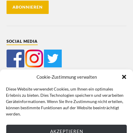
SOCIAL MEDIA
Cookie-Zustimmung verwalten
Diese Website verwendet Cookies, um Ihnen ein optimales
Erlebnis zu bieten. Dies Technologien speichern und verarbeiten
Mein Bestellkonto
Kundeninformationen
Datenschutz
Geräteinformationen. Wenn Sie Ihre Zustimmung nicht erteilen,
können bestimmte Funktionen auf der Website beeinträchtigt
Cookie-Richtlinie (EU)
Impressum
werden.
VERTRAG WIDERRUFEN
AKZEPTIEREN