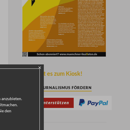
×
Hier geht es zum Kiosk!
KULTURJOURNALISMUS FÖRDERN
h anzubieten.
mitmachen.
Sie den