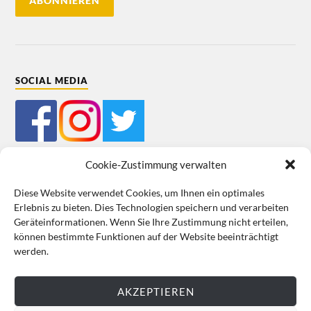
SOCIAL MEDIA
Cookie-Zustimmung verwalten
Diese Website verwendet Cookies, um Ihnen ein optimales
Erlebnis zu bieten. Dies Technologien speichern und verarbeiten
Mein Bestellkonto
Kundeninformationen
Datenschutz
Geräteinformationen. Wenn Sie Ihre Zustimmung nicht erteilen,
können bestimmte Funktionen auf der Website beeinträchtigt
Cookie-Richtlinie (EU)
Impressum
werden.
VERTRAG WIDERRUFEN
AKZEPTIEREN