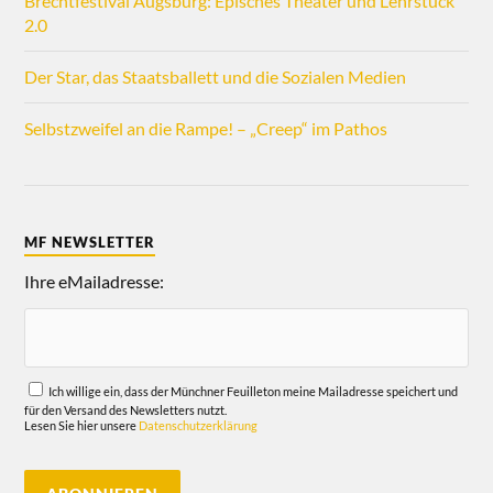
Brechtfestival Augsburg: Episches Theater und Lehrstück
2.0
Der Star, das Staatsballett und die Sozialen Medien
Selbstzweifel an die Rampe! – „Creep“ im Pathos
MF NEWSLETTER
Ihre eMailadresse:
Ich willige ein, dass der Münchner Feuilleton meine Mailadresse speichert und
für den Versand des Newsletters nutzt.
Lesen Sie hier unsere
Datenschutzerklärung