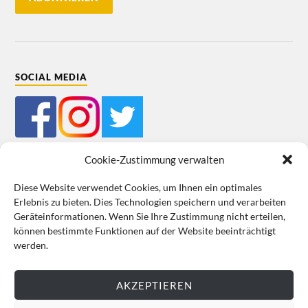
SOCIAL MEDIA
Cookie-Zustimmung verwalten
Diese Website verwendet Cookies, um Ihnen ein optimales
Erlebnis zu bieten. Dies Technologien speichern und verarbeiten
Mein Bestellkonto
Kundeninformationen
Datenschutz
Geräteinformationen. Wenn Sie Ihre Zustimmung nicht erteilen,
können bestimmte Funktionen auf der Website beeinträchtigt
Cookie-Richtlinie (EU)
Impressum
werden.
VERTRAG WIDERRUFEN
AKZEPTIEREN