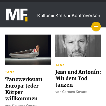
TANZ
Jean und Antonín:
TANZ
Mit dem Tod
Tanzwerkstatt
tanzen
Europa: Jeder
Körper
von
Carmen Kovacs
willkommen
von
Carmen Kovacs