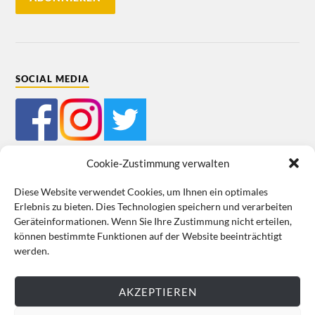
SOCIAL MEDIA
Cookie-Zustimmung verwalten
Diese Website verwendet Cookies, um Ihnen ein optimales
Erlebnis zu bieten. Dies Technologien speichern und verarbeiten
Mein Bestellkonto
Kundeninformationen
Datenschutz
Geräteinformationen. Wenn Sie Ihre Zustimmung nicht erteilen,
können bestimmte Funktionen auf der Website beeinträchtigt
Cookie-Richtlinie (EU)
Impressum
werden.
VERTRAG WIDERRUFEN
AKZEPTIEREN