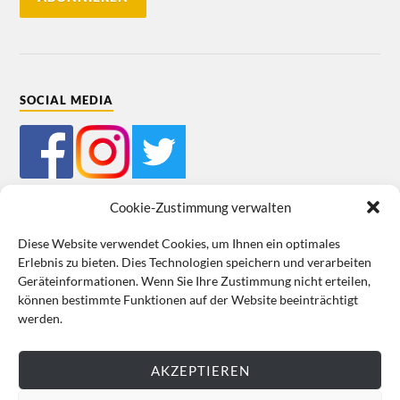
SOCIAL MEDIA
Cookie-Zustimmung verwalten
Diese Website verwendet Cookies, um Ihnen ein optimales
Erlebnis zu bieten. Dies Technologien speichern und verarbeiten
Mein Bestellkonto
Kundeninformationen
Datenschutz
Geräteinformationen. Wenn Sie Ihre Zustimmung nicht erteilen,
können bestimmte Funktionen auf der Website beeinträchtigt
Cookie-Richtlinie (EU)
Impressum
werden.
VERTRAG WIDERRUFEN
AKZEPTIEREN