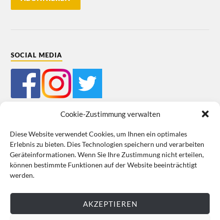
SOCIAL MEDIA
Cookie-Zustimmung verwalten
Diese Website verwendet Cookies, um Ihnen ein optimales
Erlebnis zu bieten. Dies Technologien speichern und verarbeiten
Mein Bestellkonto
Kundeninformationen
Datenschutz
Geräteinformationen. Wenn Sie Ihre Zustimmung nicht erteilen,
können bestimmte Funktionen auf der Website beeinträchtigt
Cookie-Richtlinie (EU)
Impressum
werden.
VERTRAG WIDERRUFEN
AKZEPTIEREN