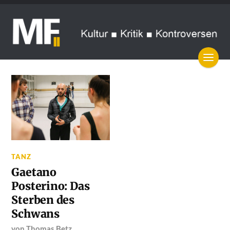
TANZ
Gaetano
Posterino: Das
Sterben des
Schwans
von
Thomas Betz