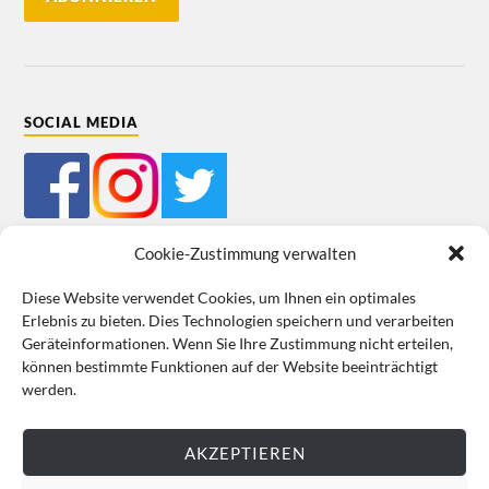
SOCIAL MEDIA
Cookie-Zustimmung verwalten
Diese Website verwendet Cookies, um Ihnen ein optimales
Erlebnis zu bieten. Dies Technologien speichern und verarbeiten
Mein Bestellkonto
Kundeninformationen
Datenschutz
Geräteinformationen. Wenn Sie Ihre Zustimmung nicht erteilen,
können bestimmte Funktionen auf der Website beeinträchtigt
Cookie-Richtlinie (EU)
Impressum
werden.
VERTRAG WIDERRUFEN
AKZEPTIEREN