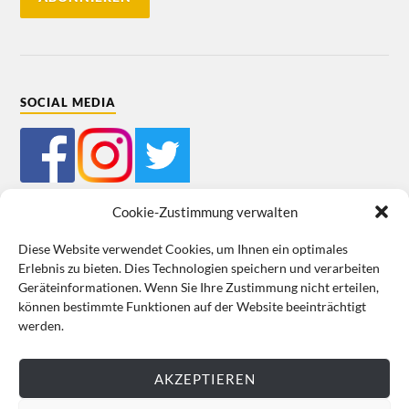
SOCIAL MEDIA
Cookie-Zustimmung verwalten
Diese Website verwendet Cookies, um Ihnen ein optimales
Erlebnis zu bieten. Dies Technologien speichern und verarbeiten
Mein Bestellkonto
Kundeninformationen
Datenschutz
Geräteinformationen. Wenn Sie Ihre Zustimmung nicht erteilen,
können bestimmte Funktionen auf der Website beeinträchtigt
Cookie-Richtlinie (EU)
Impressum
werden.
VERTRAG WIDERRUFEN
AKZEPTIEREN