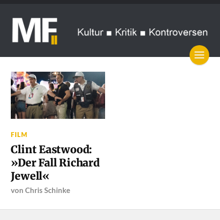
FILM
Clint Eastwood:
»Der Fall Richard
Jewell«
von
Chris Schinke