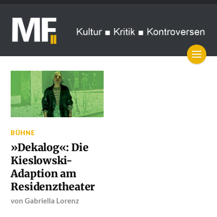
BÜHNE
»Dekalog«: Die
Kieslowski-
Adaption am
Residenztheater
von
Gabriella Lorenz