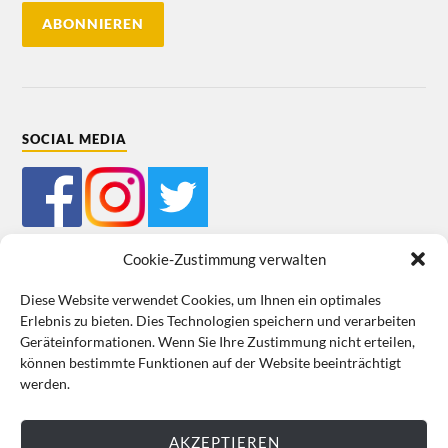
SOCIAL MEDIA
Cookie-Zustimmung verwalten
Diese Website verwendet Cookies, um Ihnen ein optimales
Erlebnis zu bieten. Dies Technologien speichern und verarbeiten
Mein Bestellkonto
Kundeninformationen
Datenschutz
Geräteinformationen. Wenn Sie Ihre Zustimmung nicht erteilen,
können bestimmte Funktionen auf der Website beeinträchtigt
Cookie-Richtlinie (EU)
Impressum
werden.
VERTRAG WIDERRUFEN
AKZEPTIEREN