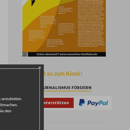
×
Hier geht es zum Kiosk!
KULTURJOURNALISMUS FÖRDERN
h anzubieten.
mitmachen.
Sie den