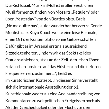
Dur-Schlüssel. Musik in Moll ist in allen westlichen
Musikformen zu finden, von Mozarts „Requiem“ oder
über „
Yesterday
“ von den Beatles bis zu Brels
„Ne
me
quitte
pas
“, lauter wunderbar herzzerreißende
Musikstücke.
Koyo
Kouoh
wollte eine leise Biennale,
einen Ort der Kontemplation ohne Getöse schaffen.
Dafür gibt es im Arsenal erstmals ausreichend
Sitzgelegenheiten.
„Indem wir das Spektakel des
Grauens ablehnen, ist es an der Zeit, den leisen Tönen
zu lauschen, uns leise auf das Flüstern und die tieferen
Frequenzen einzustimmen…“, heißt es
im
kuratorischen
Konzept. „In diesem Sinne versteht
sich die internationale Ausstellung der 61.
Kunstbiennale weder als eine Aneinanderreihung von
Kommentaren zu weltpolitischen Ereignissen noch als
Akt der Gleichgültigkeit oder der Flucht vor den