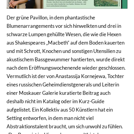
Der grüne Pavillon, in dem phantastische
Blumenarrangements vor sich hinwelkten und drei in
schwarze Lumpen gehüllte Wesen, die wie die Hexen
aus Shakespeares „Macbeth“ auf dem Boden kauerten
und mit Schrott, Knochen und sonstigen Utensilien zu
akustischem Bassgewummer hantierten, wurde direkt
nach dem Eröffnungswochenende wieder geschlossen.
Vermutlich ist der von Anastassija Kornejewa, Tochter
eines russischen Geheimdienstgenerals und Leiterin
einer Moskauer Galerie kuratierte Beitrag auch
deshalb nicht im Katalog oder im Kurz-Guide
aufgelistet. Ein Kollektiv aus 50 Künstlern hat ein
Setting entworfen, in dem man nicht viel
Abstraktionstalent braucht, um sich unwohl zu fühlen.