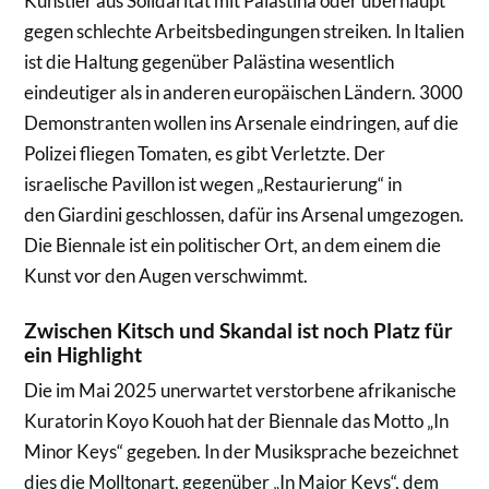
Künstler aus Solidarität mit Palästina oder überhaupt
gegen schlechte Arbeitsbedingungen streiken. In Italien
ist die Haltung gegenüber Palästina wesentlich
eindeutiger als in anderen europäischen Ländern. 3000
Demonstranten wollen ins Arsenale eindringen, auf die
Polizei fliegen Tomaten, es gibt Verletzte. Der
israelische Pavillon ist wegen „Restaurierung“ in
den Giardini geschlossen, dafür ins Arsenal umgezogen.
Die Biennale ist ein politischer Ort, an dem einem die
Kunst vor den Augen verschwimmt.
Zwischen Kitsch und Skandal ist noch Platz für
ein Highlight
Die im Mai 2025 unerwartet verstorbene afrikanische
Kuratorin
Koyo
Kouoh
hat der Biennale das Motto „In
Minor Keys“ gegeben. In der Musiksprache bezeichnet
dies die Molltonart, gegenüber „In Major Keys“, dem