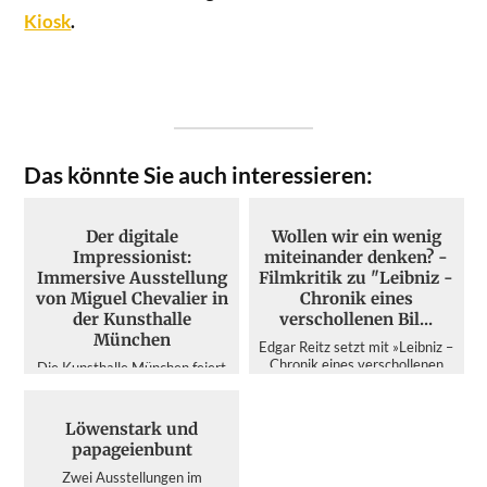
Kiosk
.
×
Liebe Leserinnen und Leser,
Das könnte Sie auch interessieren:
wir haben uns entschieden, allen
interessierten LeserInnen unsere Texte frei
zugänglich anzubieten. Gleichzeitig wollen
Der digitale
Wollen wir ein wenig
wir unsere AutorInnen angemessen
Impressionist:
miteinander denken? -
bezahlen. Das geht, wenn Sie mitmachen.
Immersive Ausstellung
Filmkritik zu "Leibniz -
Unterstützen Sie das Münchner Feuilleton
von Miguel Chevalier in
Chronik eines
der Kunsthalle
verschollenen Bil...
mit einem selbstgewählten Betrag, fördern
München
Sie den unabhängigen Kulturjournalismus!
Edgar Reitz setzt mit »Leibniz –
Chronik eines verschollenen
Die Kunsthalle München feiert
Bildes« nicht nur dem großen
Miguel Chevalier und seine
Erfinder und Philoso...
computergenerierte Kunst. Die
interaktive Retrospekti...
Löwenstark und
papageienbunt
DAS NÄCHSTE MAL
Zwei Ausstellungen im