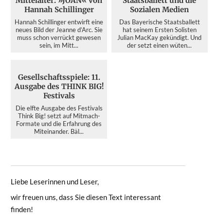
Mittelalter: »JOAN« von
Staatsballett und die
wir unsere AutorInnen angemessen
Hannah Schillinger
Sozialen Medien
bezahlen. Das geht, wenn Sie mitmachen.
Hannah Schillinger entwirft eine
Das Bayerische Staatsballett
Unterstützen Sie das Münchner Feuilleton
neues Bild der Jeanne d’Arc. Sie
hat seinem Ersten Solisten
muss schon verrückt gewesen
Julian MacKay gekündigt. Und
mit einem selbstgewählten Betrag, fördern
sein, im Mitt...
der setzt einen wüten...
Sie den unabhängigen Kulturjournalismus!
Gesellschaftsspiele: 11.
Ausgabe des THINK BIG!
Festivals
DAS NÄCHSTE MAL
Die elfte Ausgabe des Festivals
Think Big! setzt auf Mitmach-
Formate und die Erfahrung des
Miteinander. Bäl...
Liebe Leserinnen und Leser,
wir freuen uns, dass Sie diesen Text interessant
finden!