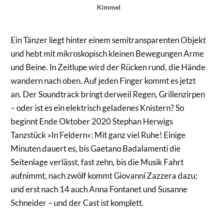
Kimmel
Ein Tänzer liegt hinter einem semitransparenten Objekt
und hebt mit mikroskopisch kleinen Bewegungen Arme
und Beine. In Zeitlupe wird der Rücken rund, die Hände
wandern nach oben. Auf jeden Finger kommt es jetzt
an. Der Soundtrack bringt derweil Regen, Grillenzirpen
– oder ist es ein elektrisch geladenes Knistern? So
beginnt Ende Oktober 2020 Stephan Herwigs
Tanzstück »In Feldern«: Mit ganz viel Ruhe! Einige
Minuten dauert es, bis Gaetano Badalamenti die
Seitenlage verlässt, fast zehn, bis die Musik Fahrt
aufnimmt, nach zwölf kommt Giovanni Zazzera dazu;
und erst nach 14 auch Anna Fontanet und Susanne
Schneider – und der Cast ist komplett.