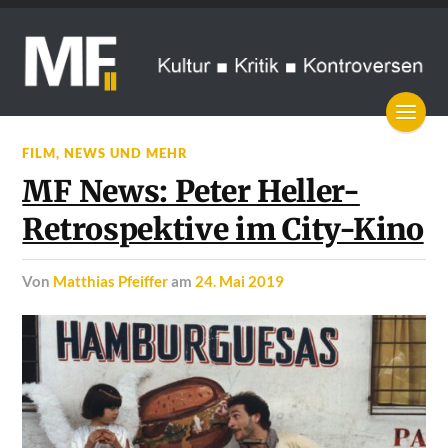
FILM
,
NEWS UND MEHR
MF News: Peter Heller-
Retrospektive im City-Kino
von
Matthias Pfeiffer
am
24. Mai 2019