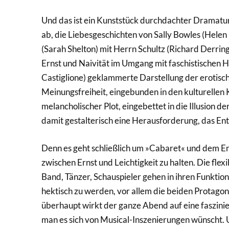
Und das ist ein Kunststück durchdachter Dramatur
ab, die Liebesgeschichten von Sally Bowles (Helen
(Sarah Shelton) mit Herrn Schultz (Richard Derrin
Ernst und Naivität im Umgang mit faschistischen 
Castiglione) geklammerte Darstellung der erotisch
Meinungsfreiheit, eingebunden in den kulturellen K
melancholischer Plot, eingebettet in die Illusion de
damit gestalterisch eine Herausforderung, das Ent
Denn es geht schließlich um »Cabaret« und dem En
zwischen Ernst und Leichtigkeit zu halten. Die f
Band, Tänzer, Schauspieler gehen in ihren Funkti
hektisch zu werden, vor allem die beiden Protagoni
überhaupt wirkt der ganze Abend auf eine faszini
man es sich von Musical-Inszenierungen wünscht. 