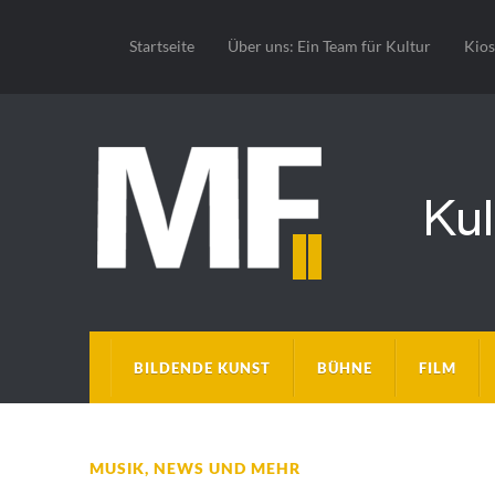
Startseite
Über uns: Ein Team für Kultur
Kio
BILDENDE KUNST
BÜHNE
FILM
MUSIK
,
NEWS UND MEHR