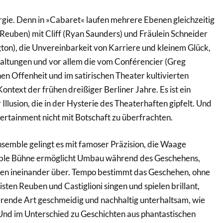
gie. Denn in »Cabaret« laufen mehrere Ebenen gleichzeitig
 Reuben) mit Cliff (Ryan Saunders) und Fräulein Schneider
gton), die Unvereinbarkeit von Karriere und kleinem Glück,
Haltungen und vor allem die vom Conférencier (Greg
en Offenheit und im satirischen Theater kultivierten
ontext der frühen dreißiger Berliner Jahre. Es ist ein
r Illusion, die in der Hysterie des Theaterhaften gipfelt. Und
ertainment nicht mit Botschaft zu überfrachten.
semble gelingt es mit famoser Präzision, die Waage
lexible Bühne ermöglicht Umbau während des Geschehens,
onen ineinander über. Tempo bestimmt das Geschehen, ohne
sten Reuben und Castiglioni singen und spielen brillant,
erende Art geschmeidig und nachhaltig unterhaltsam, wie
Und im Unterschied zu Geschichten aus phantastischen