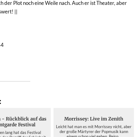
 der Plot noch eine Weile nach. Auch er ist Theater, aber
wert! ||
44
:
n - Rückblick auf das
Morrissey: Live im Zenith
ntgarde Festival
Leicht hat man es mit Morrissey nicht, aber
der große Märtyrer der Popmusik kann
n lang hat das Festival
einem schon viel geben. Beisp...