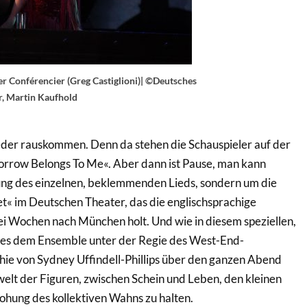
r Conférencier (Greg Castiglioni)| ©Deutsches
r, Martin Kaufhold
eder rauskommen. Denn da stehen die Schauspieler auf der
orrow Belongs To Me«. Aber dann ist Pause, man kann
gung des einzelnen, beklemmenden Lieds, sondern um die
t« im Deutschen Theater, das die englischsprachige
ei Wochen nach München holt. Und wie in diesem speziellen,
t es dem Ensemble unter der Regie des West-End-
hie von Sydney Uffindell-Phillips über den ganzen Abend
lt der Figuren, zwischen Schein und Leben, den kleinen
ohung des kollektiven Wahns zu halten.