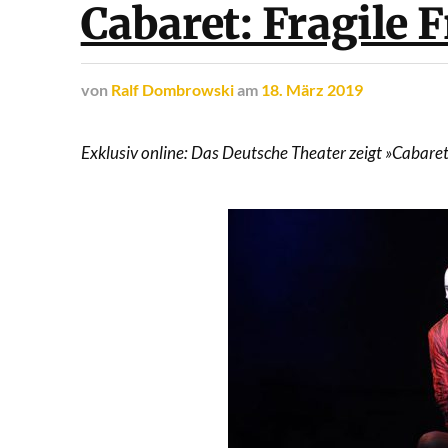
Cabaret: Fragile F
von
Ralf Dombrowski
am
18. März 2019
Exklusiv online: Das Deutsche Theater zeigt »Cabare