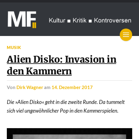
MUSIK
Alien Disko: Invasion in
den Kammern
von
Dirk Wagner
am
14. Dezember 2017
Die »Alien Disko« geht in die zweite Runde. Da tummelt
sich viel ungewöhnlicher Pop in den Kammerspielen.