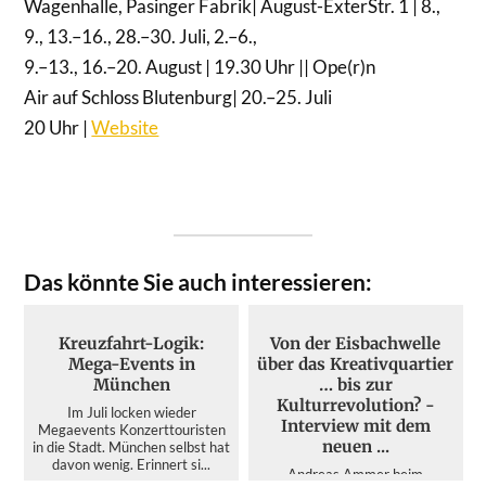
Wagenhalle, Pasinger Fabrik| August-ExterStr. 1 | 8.,
9., 13.–16., 28.–30. Juli, 2.–6.,
9.–13., 16.–20. August | 19.30 Uhr || Ope(r)n
Air auf Schloss Blutenburg| 20.–25. Juli
20 Uhr |
Website
Das könnte Sie auch interessieren:
Kreuzfahrt-Logik:
Von der Eisbachwelle
Mega-Events in
über das Kreativquartier
München
… bis zur
Kulturrevolution? -
Im Juli locken wieder
Interview mit dem
Megaevents Konzerttouristen
neuen ...
in die Stadt. München selbst hat
davon wenig. Erinnert si...
Andreas Ammer beim