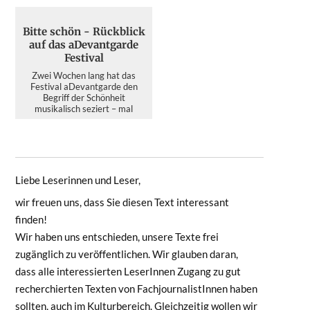
konspirativen Treffen mit dem
neuen BÜNDNIS KULTUR. ICH
BIN ZU SPÄT. Und das bei ein...
Bitte schön - Rückblick
auf das aDevantgarde
Festival
Zwei Wochen lang hat das
Festival aDevantgarde den
Begriff der Schönheit
musikalisch seziert – mal
kristallin...
Liebe Leserinnen und Leser,
wir freuen uns, dass Sie diesen Text interessant
finden!
Wir haben uns entschieden, unsere Texte frei
zugänglich zu veröffentlichen. Wir glauben daran,
dass alle interessierten LeserInnen Zugang zu gut
recherchierten Texten von FachjournalistInnen haben
sollten, auch im Kulturbereich. Gleichzeitig wollen wir