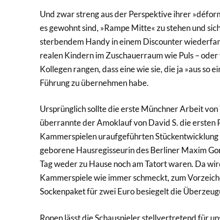
Und zwar streng aus der Perspektive ihrer »déform
es gewohnt sind, »Rampe Mitte« zu stehen und sich,
sterbendem Handy in einem Discounter wiederfand
realen Kindern im Zuschauerraum wie Puls – oder 
Kollegen rangen, dass eine wie sie, die ja »aus so 
Führung zu übernehmen habe.
Ursprünglich sollte die erste Münchner Arbeit von
überrannte der Amoklauf von David S. die ersten P
Kammerspielen uraufgeführten Stückentwicklung »
geborene Hausregisseurin des Berliner Maxim Gor
Tag weder zu Hause noch am Tatort waren. Da wird 
Kammerspiele wie immer schmeckt, zum Vorzeichen d
Sockenpaket für zwei Euro besiegelt die Überzeug
Ronen lässt die Schauspieler stellvertretend für un