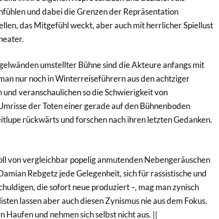
einfühlen und dabei die Grenzen der Repräsentation
llen, das Mitgefühl weckt, aber auch mit herrlicher Spiellust
heater.
egelwänden umstellter Bühne sind die Akteure anfangs mit
 man nur noch in Winterreiseführern aus den achtziger
n und veranschaulichen so die Schwierigkeit von
ie Umrisse der Toten einer gerade auf den Bühnenboden
 Zeitlupe rückwärts und forschen nach ihren letzten Gedanken.
oll von vergleichbar popelig anmutenden Nebengeräuschen
 Damian Rebgetz jede Gelegenheit, sich für rassistische und
chuldigen, die sofort neue produziert –, mag man zynisch
listen lassen aber auch diesen Zynismus nie aus dem Fokus.
Haufen und nehmen sich selbst nicht aus. ||