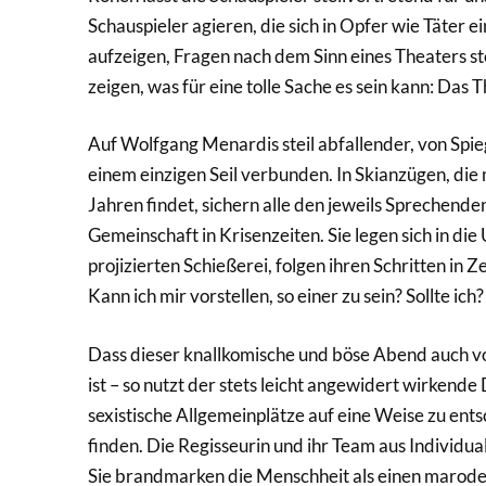
Schauspieler agieren, die sich in Opfer wie Täter 
aufzeigen, Fragen nach dem Sinn eines Theaters ste
zeigen, was für eine tolle Sache es sein kann: Das T
Auf Wolfgang Menardis steil abfallender, von Spi
einem einzigen Seil verbunden. In Skianzügen, die
Jahren findet, sichern alle den jeweils Sprechende
Gemeinschaft in Krisenzeiten. Sie legen sich in d
projizierten Schießerei, folgen ihren Schritten in
Kann ich mir vorstellen, so einer zu sein? Sollte ich?
Dass dieser knallkomische und böse Abend auch v
ist – so nutzt der stets leicht angewidert wirkende
sexistische Allgemeinplätze auf eine Weise zu ents
finden. Die Regisseurin und ihr Team aus Individua
Sie brandmarken die Menschheit als einen maroden 