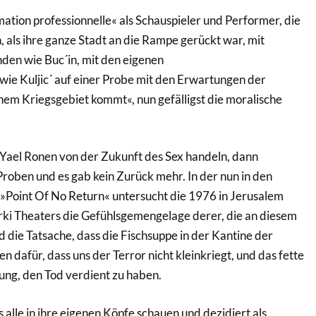
ation professionnelle« als Schauspieler und Performer, die
 als ihre ganze Stadt an die Rampe gerückt war, mit
en wie Buc´in, mit den eigenen
wie Kuljic´ auf einer Probe mit den Erwartungen der
einem Kriegsgebiet kommt«, nun gefälligst die moralische
 Yael Ronen von der Zukunft des Sex handeln, dann
roben und es gab kein Zurück mehr. In der nun in den
Point Of No Return« untersucht die 1976 in Jerusalem
ki Theaters die Gefühlsgemengelage derer, die an diesem
die Tatsache, dass die Fischsuppe in der Kantine der
afür, dass uns der Terror nicht kleinkriegt, und das fette
ung, den Tod verdient zu haben.
s alle in ihre eigenen Köpfe schauen und dezidiert als