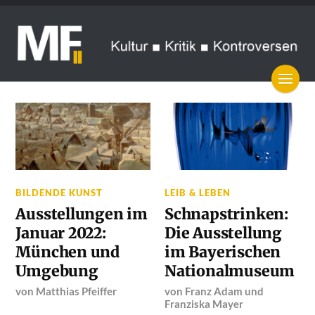
BILDENDE KUNST
LEIB & LEBEN
Ausstellungen im
Schnapstrinken:
Januar 2022:
Die Ausstellung
München und
im Bayerischen
Umgebung
Nationalmuseum
von
Matthias Pfeiffer
von
Franz Adam
und
Franziska Mayer