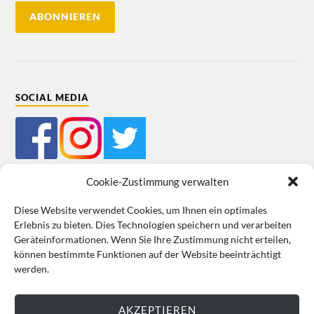
SOCIAL MEDIA
Cookie-Zustimmung verwalten
Diese Website verwendet Cookies, um Ihnen ein optimales
Erlebnis zu bieten. Dies Technologien speichern und verarbeiten
Mein Bestellkonto
Kundeninformationen
Datenschutz
Geräteinformationen. Wenn Sie Ihre Zustimmung nicht erteilen,
können bestimmte Funktionen auf der Website beeinträchtigt
Cookie-Richtlinie (EU)
Impressum
werden.
VERTRAG WIDERRUFEN
AKZEPTIEREN