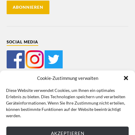
SOCIAL MEDIA
Cookie-Zustimmung verwalten
Diese Website verwendet Cookies, um Ihnen ein optimales
Erlebnis zu bieten. Dies Technologien speichern und verarbeiten
Mein Bestellkonto
Kundeninformationen
Datenschutz
Geräteinformationen. Wenn Sie Ihre Zustimmung nicht erteilen,
können bestimmte Funktionen auf der Website beeinträchtigt
Cookie-Richtlinie (EU)
Impressum
werden.
VERTRAG WIDERRUFEN
AKZEPTIEREN