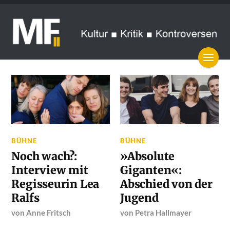
BÜHNE
BÜHNE
Noch wach?:
»Absolute
Interview mit
Giganten«:
Regisseurin Lea
Abschied von der
Ralfs
Jugend
von
Anne Fritsch
von
Petra Hallmayer