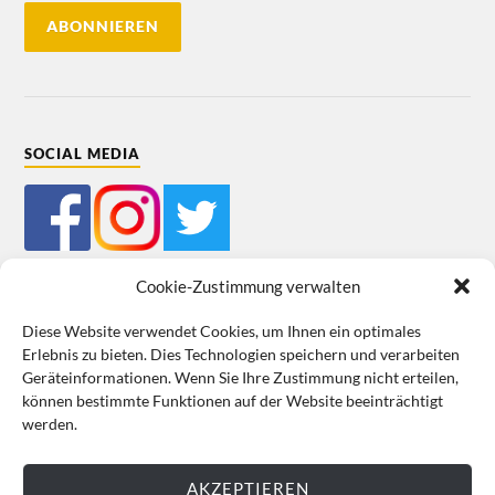
SOCIAL MEDIA
Cookie-Zustimmung verwalten
Diese Website verwendet Cookies, um Ihnen ein optimales
Erlebnis zu bieten. Dies Technologien speichern und verarbeiten
Mein Bestellkonto
Kundeninformationen
Datenschutz
Geräteinformationen. Wenn Sie Ihre Zustimmung nicht erteilen,
können bestimmte Funktionen auf der Website beeinträchtigt
Cookie-Richtlinie (EU)
Impressum
werden.
VERTRAG WIDERRUFEN
AKZEPTIEREN