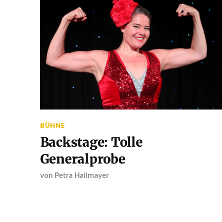
BÜHNE
Backstage: Tolle
Generalprobe
von
Petra Hallmayer