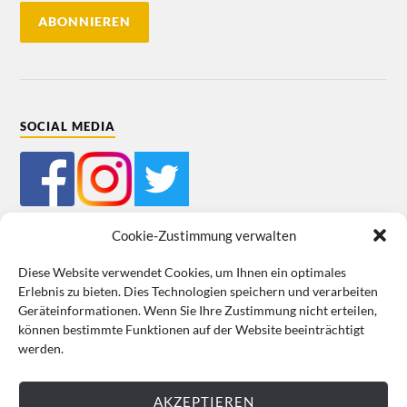
SOCIAL MEDIA
Cookie-Zustimmung verwalten
Diese Website verwendet Cookies, um Ihnen ein optimales
Erlebnis zu bieten. Dies Technologien speichern und verarbeiten
Mein Bestellkonto
Kundeninformationen
Datenschutz
Geräteinformationen. Wenn Sie Ihre Zustimmung nicht erteilen,
können bestimmte Funktionen auf der Website beeinträchtigt
Cookie-Richtlinie (EU)
Impressum
werden.
VERTRAG WIDERRUFEN
AKZEPTIEREN