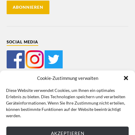
SOCIAL MEDIA
Cookie-Zustimmung verwalten
Diese Website verwendet Cookies, um Ihnen ein optimales
Erlebnis zu bieten. Dies Technologien speichern und verarbeiten
Mein Bestellkonto
Kundeninformationen
Datenschutz
Geräteinformationen. Wenn Sie Ihre Zustimmung nicht erteilen,
können bestimmte Funktionen auf der Website beeinträchtigt
Cookie-Richtlinie (EU)
Impressum
werden.
VERTRAG WIDERRUFEN
AKZEPTIEREN