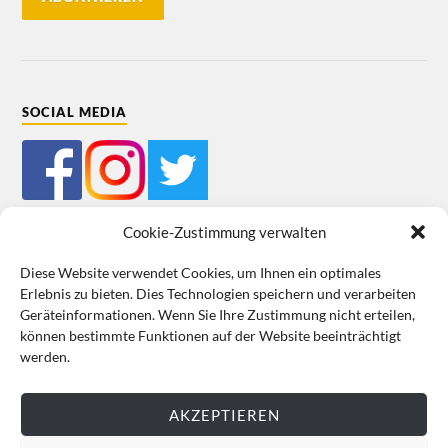
SOCIAL MEDIA
Cookie-Zustimmung verwalten
Diese Website verwendet Cookies, um Ihnen ein optimales
Erlebnis zu bieten. Dies Technologien speichern und verarbeiten
Mein Bestellkonto
Kundeninformationen
Datenschutz
Geräteinformationen. Wenn Sie Ihre Zustimmung nicht erteilen,
können bestimmte Funktionen auf der Website beeinträchtigt
Cookie-Richtlinie (EU)
Impressum
werden.
VERTRAG WIDERRUFEN
AKZEPTIEREN