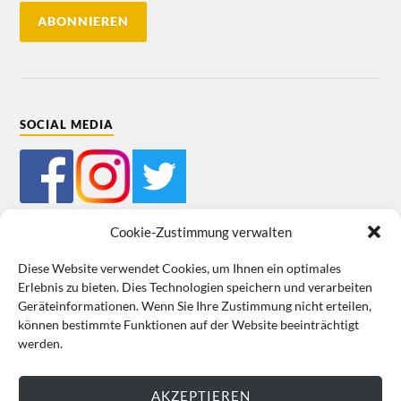
SOCIAL MEDIA
Cookie-Zustimmung verwalten
Diese Website verwendet Cookies, um Ihnen ein optimales
Erlebnis zu bieten. Dies Technologien speichern und verarbeiten
Mein Bestellkonto
Kundeninformationen
Datenschutz
Geräteinformationen. Wenn Sie Ihre Zustimmung nicht erteilen,
können bestimmte Funktionen auf der Website beeinträchtigt
Cookie-Richtlinie (EU)
Impressum
werden.
VERTRAG WIDERRUFEN
AKZEPTIEREN