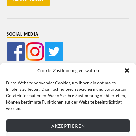
SOCIAL MEDIA
Cookie-Zustimmung verwalten
Diese Website verwendet Cookies, um Ihnen ein optimales
Erlebnis zu bieten. Dies Technologien speichern und verarbeiten
Mein Bestellkonto
Kundeninformationen
Datenschutz
Geräteinformationen. Wenn Sie Ihre Zustimmung nicht erteilen,
können bestimmte Funktionen auf der Website beeinträchtigt
Cookie-Richtlinie (EU)
Impressum
werden.
VERTRAG WIDERRUFEN
AKZEPTIEREN