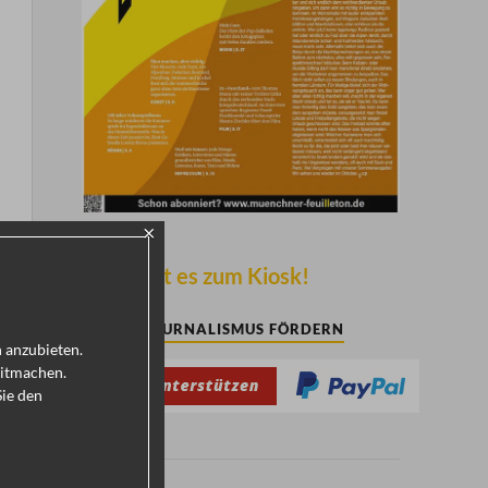
×
Hier geht es zum Kiosk!
KULTURJOURNALISMUS FÖRDERN
h anzubieten.
mitmachen.
Sie den