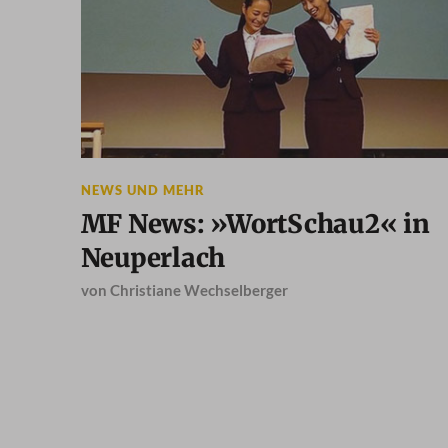
NEWS UND MEHR
MF News: »WortSchau2« in
Neuperlach
von
Christiane Wechselberger