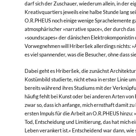
darf sich der Zuschauer, wiederum allein, in der 
Kreativquartiers jeweils eine halbe Stunde lang se
O.R.PHEUS noch einige wenige Sprachelemente gab
atmosphärischer »narrative space«, der durch das
»soundscapes« der dänischen Elektrokomponistin
Vorwegnehmen will Hriberšek allerdings nichts: »Al
es viel spannender, was die Besucher, ohne dass si
Dabei geht es Hriberšek, die zunächst Architektu
Kostümbild studierte, nicht etwa in erster Linie u
bereits während ihres Studiums mit der Verknüpf
häufig fehlt bei Kunst oder bei anderen Arten von 
zwar so, dass ich anfange, mich ernsthaft damit zu 
ersten Impuls für die Arbeit an O.R.PHEUS hinzu:
Tod, Entscheidung und Limitierung, das hat mich ei
Leben verankert ist.« Entscheidend war dann, wie 