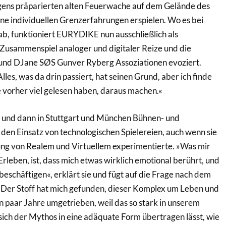
eigens präparierten alten Feuerwache auf dem Gelände des
ine individuellen Grenzerfahrungen erspielen. Wo es bei
, funktioniert EURYDIKE nun ausschließlich als
 Zusammenspiel analoger und digitaler Reize und die
 und DJane SØS Gunver Ryberg Assoziationen evoziert.
les, was da drin passiert, hat seinen Grund, aber ich finde
e vorher viel gelesen haben, daraus machen.«
r und dann in Stuttgart und München Bühnen- und
m den Einsatz von technologischen Spielereien, auch wenn sie
ung von Realem und Virtuellem experimentierte. »Was mir
Erleben, ist, dass mich etwas wirklich emotional berührt, und
beschäftigen«, erklärt sie und fügt auf die Frage nach dem
 »Der Stoff hat mich gefunden, dieser Komplex um Leben und
n paar Jahre umgetrieben, weil das so stark in unserem
sich der Mythos in eine adäquate Form übertragen lässt, wie