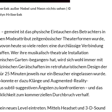
beršek außer Nebel und Neon nichts sehen | ©
elyn Hriberšek
– gemeint ist das physische Eintauchen des Betrachters in
hen Modeattribut zeitgenössischer Theaterformen wurde,
wovon heute so viele reden: eine durchlässige Verbindung
fen. Wer ihre musikalisch-theatrale Installation
ischen Garten ›begangen‹ hat, wird sich wohl immer mit
izinischen Gerätschaften im retrofuturistischem Design der
für 25 Minuten jeweils nur ein Besucher eingelassen wurde.
p konnte er dazu Klänge und Augmented-Reality-
s subtil-suggestiven Ängsten zu konfrontieren – und das
klichkeit zum kommerziellen Durchbruch verhalf.
 ein neues Level eintreten. Mittels Headset und 3-D-Sound