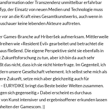
ransformation oder Transzendenz unmittelbar erfahrbar
-Typ, der Einsatz von neuen Medien und Technologie muss
e vor an die Kraft eines Gesamtkunstwerks, auch wenn in
uschauer keine lebenden Akteure auftreten.
er Games-Branche auf Hriberšek aufmerksam. Mittlerweile
lreihen wie »Resident Evil« gearbeitet und betrachtet die
 fließend. Die eigene Perspektive sieht sie ebenfalls in
 Zukunftsforschung zu tun, aber ich bin da auch sehr
ßt das nicht, dass ich sie nicht hinterfrage. Im Gegenteil, ich
dern unsere Gesellschaft vehement. Ich selbst sehe mich als
iere Zukunft, setze mich aber gleichzeitig auch für
in – EURYDIKE bringt das Beste beider Welten zusammen.
tigen sich gegenseitig.« Dabei erscheint es durchaus
t von Kunst intensiver und ergebnisoffener erkunden lassen
uheiten der Gamescom. ||