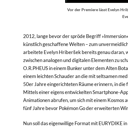
Vor der Premiere lässt Evelyn Hri
Ev
2012, lange bevor der spröde Begriff »Immersion« 
künstlich geschaffene Welten – zum unvermeidlic
arbeitete Evelyn Hriberšek bereits genau daran, 
zwischen analogen und digitalen Elementen zu schaf
O.R.PHEUS in einem Bunker unter dem Alten Botan
einem leichten Schauder an die mit seltsamen med
50er Jahre eingerichteten Räume erinnern, in die 
Mittels einer eigens entwickelten Smartphone-Ap
Animationen abrufen, um sich mit einem Kosmos au
fünf Jahre bevor Pokémon Go der erweiterten Wir
Nun soll das eigenwillige Format mit EURYDIKE in