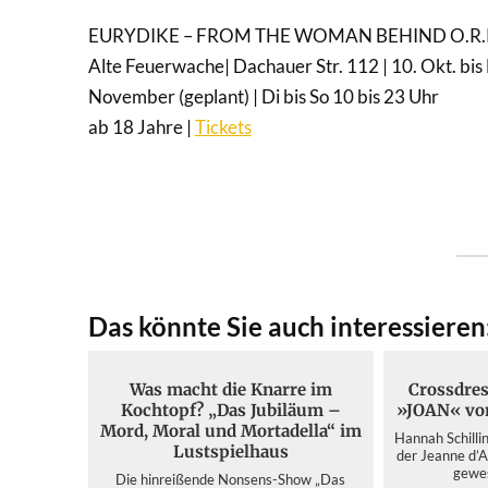
EURYDIKE – FROM THE WOMAN BEHIND O.R
Alte Feuerwache| Dachauer Str. 112 | 10. Okt. bis
November (geplant) | Di bis So 10 bis 23 Uhr
ab 18 Jahre |
Tickets
Das könnte Sie auch interessieren
Was macht die Knarre im
Crossdres
Kochtopf? „Das Jubiläum –
»JOAN« von
Mord, Moral und Mortadella“ im
Hannah Schillin
Lustspielhaus
der Jeanne d’A
gewes
Die hinreißende Nonsens-Show „Das