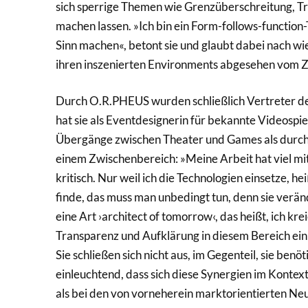
sich sperrige Themen wie Grenzüberschreitung, T
machen lassen. »Ich bin ein Form-follows-function
Sinn machen«, betont sie und glaubt dabei nach wi
ihren inszenierten Environments abgesehen vom Z
Durch O.R.PHEUS wurden schließlich Vertreter d
hat sie als Eventdesignerin für bekannte Videospie
Übergänge zwischen Theater und Games als durchaus
einem Zwischenbereich: »Meine Arbeit hat viel mit
kritisch. Nur weil ich die Technologien einsetze, hei
finde, das muss man unbedingt tun, denn sie verän
eine Art ›architect of tomorrow‹, das heißt, ich kre
Transparenz und Aufklärung in diesem Bereich e
Sie schließen sich nicht aus, im Gegenteil, sie benö
einleuchtend, dass sich diese Synergien im Kontex
als bei den von vorneherein marktorientierten Ne