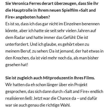
Sie Veronica Ferres derart überzeugen, dass Sie ihr
die Hauptrolle in Ihrem neuen Spielfilm »Salt and
Fire« angeboten haben?
Es ist so, dass ich das gar nicht im Einzelnen benennen
könnte, aber ich hatte sie seit sehr vielen Jahren auf
dem Radar und hatte immer das Gefühl: Die ist
unterfordert. Und ich glaube, es gehört eben zu
meinem Beruf, zu sehen: Da ist jemand, der hat etwas in
den Knochen, da ist viel mehr noch da, als man bisher
gesehen hat!
Sie ist zugleich auch Mitproduzentin Ihres Films.
Wir hatten da eh schon länger über ein Projekt
gesprochen, das sich dann durch »Salt and Fire« endlich
realisieren ließ: Jetzt war die Chance da – und dafür
war sie auch genau die richtige Wahl.