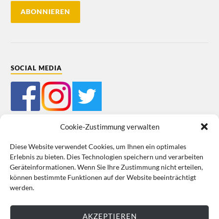
SOCIAL MEDIA
Cookie-Zustimmung verwalten
Diese Website verwendet Cookies, um Ihnen ein optimales
Erlebnis zu bieten. Dies Technologien speichern und verarbeiten
Mein Bestellkonto
Kundeninformationen
Datenschutz
Geräteinformationen. Wenn Sie Ihre Zustimmung nicht erteilen,
können bestimmte Funktionen auf der Website beeinträchtigt
Cookie-Richtlinie (EU)
Impressum
werden.
VERTRAG WIDERRUFEN
AKZEPTIEREN