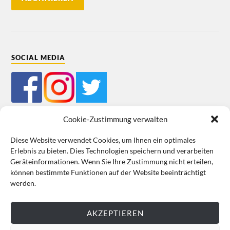
SOCIAL MEDIA
Cookie-Zustimmung verwalten
Diese Website verwendet Cookies, um Ihnen ein optimales
Erlebnis zu bieten. Dies Technologien speichern und verarbeiten
Mein Bestellkonto
Kundeninformationen
Datenschutz
Geräteinformationen. Wenn Sie Ihre Zustimmung nicht erteilen,
können bestimmte Funktionen auf der Website beeinträchtigt
Cookie-Richtlinie (EU)
Impressum
werden.
VERTRAG WIDERRUFEN
AKZEPTIEREN