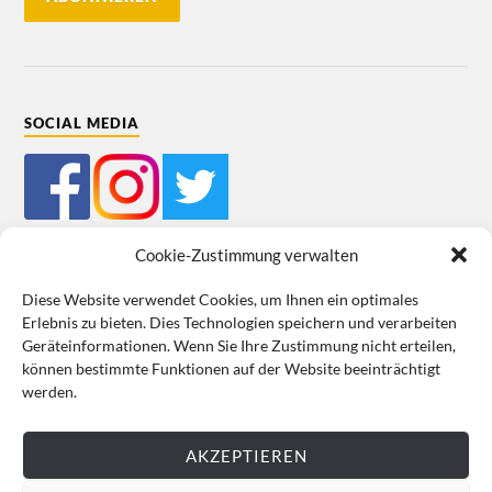
SOCIAL MEDIA
Cookie-Zustimmung verwalten
Diese Website verwendet Cookies, um Ihnen ein optimales
Erlebnis zu bieten. Dies Technologien speichern und verarbeiten
Mein Bestellkonto
Kundeninformationen
Datenschutz
Geräteinformationen. Wenn Sie Ihre Zustimmung nicht erteilen,
können bestimmte Funktionen auf der Website beeinträchtigt
Cookie-Richtlinie (EU)
Impressum
werden.
VERTRAG WIDERRUFEN
AKZEPTIEREN