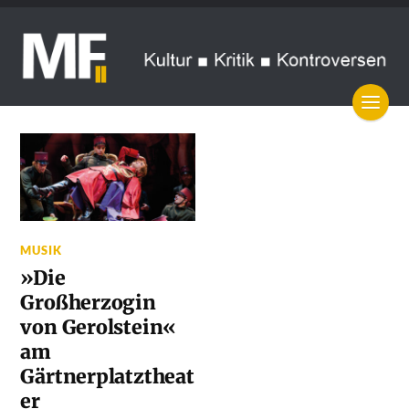
MUSIK
»Die
Großherzogin
von Gerolstein«
am
Gärtnerplatztheat
er