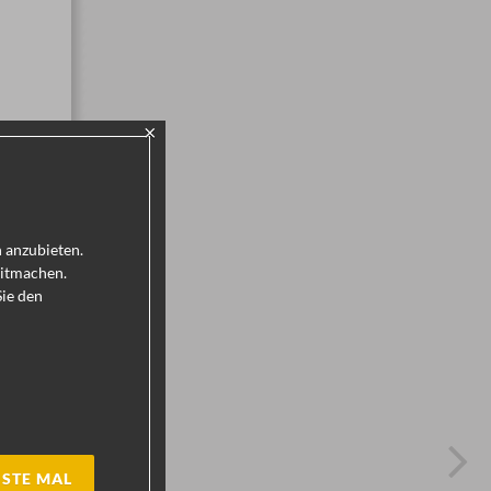
×
h anzubieten.
mitmachen.
Sie den
STE MAL