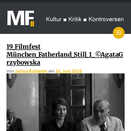
19_Filmfest
München_Fatherland_Still_1_©AgataG
rzybowska
von
Janina Rohleder
am
16. Juni 2026