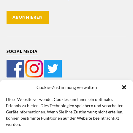
SOCIAL MEDIA
Cookie-Zustimmung verwalten
Diese Website verwendet Cookies, um Ihnen ein optimales
Erlebnis zu bieten. Dies Technologien speichern und verarbeiten
Impressum
Datenschutz
Cookie-Richtlinie (EU)
AGB
Geräteinformationen. Wenn Sie Ihre Zustimmung nicht erteilen,
können bestimmte Funktionen auf der Website beeinträchtigt
VERTRAG WIDERRUFEN
werden.